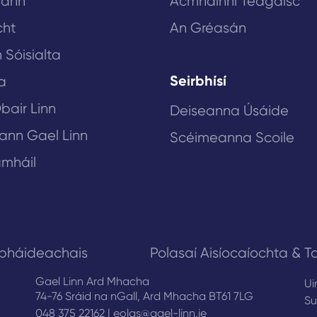
lann
Acmhainní Teagaisc
cht
An Gréasán
 Sóisialta
Seirbhísí
a
bair Linn
Deiseanna Úsáide
eann Gael Linn
Scéimeanna Scoile
mháil
obháideachais
Polasaí Aisíocaíochta & Ta
Gael Linn Ard Mhacha
Ui
74-76 Sráid na nGall, Ard Mhacha BT61 7LG
Su
048 375 22162
|
eolas@gael-linn.ie