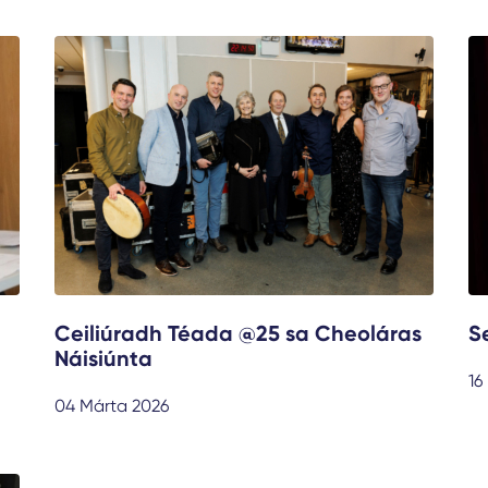
Ceiliúradh Téada @25 sa Cheoláras
S
Náisiúnta
16
04 Márta 2026