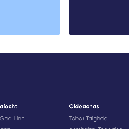
aíocht
Oideachas
 Gael Linn
Tobar Taighde