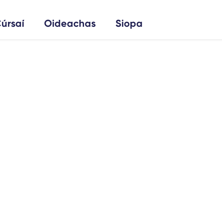
úrsaí
Oideachas
Siopa