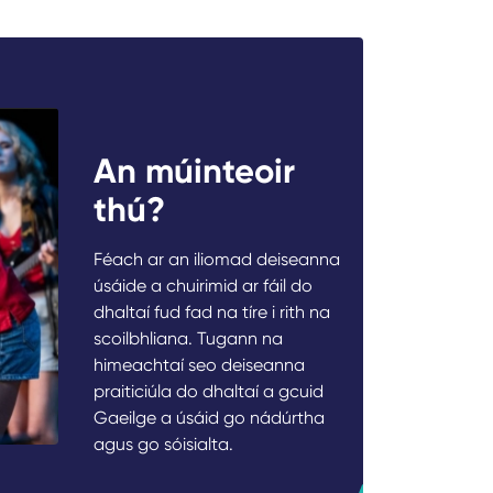
An múinteoir
thú?
Féach ar an iliomad deiseanna
úsáide a chuirimid ar fáil do
dhaltaí fud fad na tíre i rith na
scoilbhliana. Tugann na
himeachtaí seo deiseanna
praiticiúla do dhaltaí a gcuid
Gaeilge a úsáid go nádúrtha
agus go sóisialta.