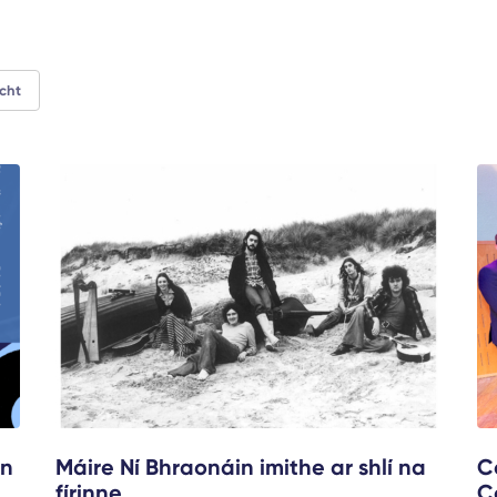
cht
nn
Máire Ní Bhraonáin imithe ar shlí na
C
fírinne
C