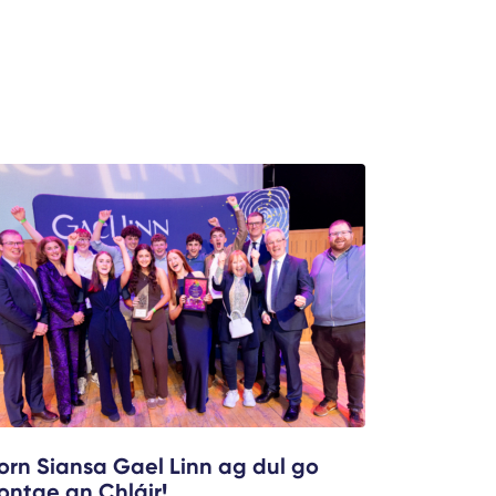
orn Siansa Gael Linn ag dul go
ontae an Chláir!