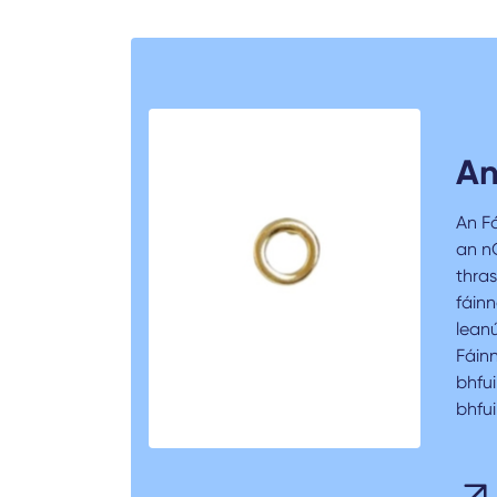
An
An F
an nG
thras
fáinn
lean
Fáin
bhfu
bhfui