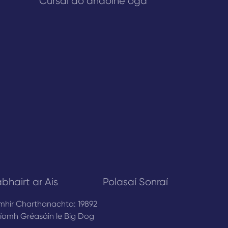
Cúrsaí do dhaoine óga
bhairt ar Ais
Polasaí Sonraí
mhir Charthanachta: 19892
íomh Gréasáin le
Big Dog