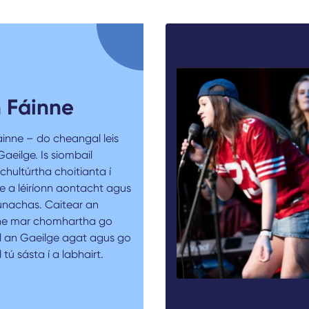
 Fáinne
áinne – do cheangal leis
aeilge. Is siombail
chultúrtha choitianta í
e a léiríonn aontacht agus
únachas. Caitear an
ne mar chomhartha go
il an Gaeilge agat agus go
l tú sásta í a labhairt.