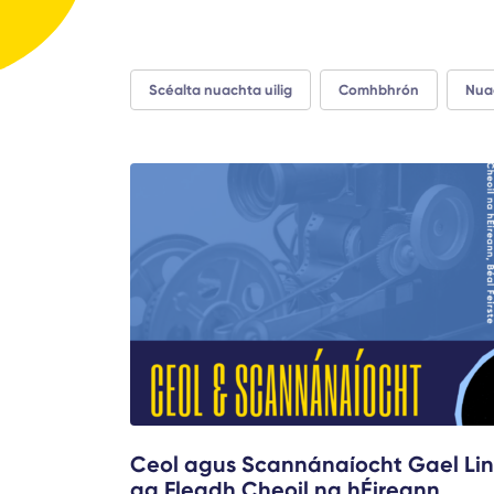
Scéalta nuachta uilig
Comhbhrón
Nua
Ceol agus Scannánaíocht Gael Li
ag Fleadh Cheoil na hÉireann