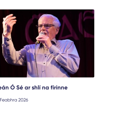
eán Ó Sé ar shlí na fírinne
 Feabhra 2026