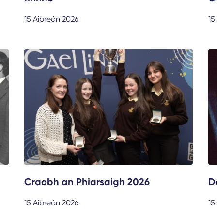
15 Aibreán 2026
15
Craobh an Phiarsaigh 2026
D
15 Aibreán 2026
15