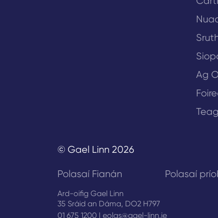
Cart
Nua
Sruth
Siop
Ag O
Foir
Teag
© Gael Linn 2026
Polasaí Fianán
Polasaí prí
Ard-oifig Gael Linn
35 Sráid an Dáma, DO2 H797
01 675 1200
|
eolas@gael-linn.ie