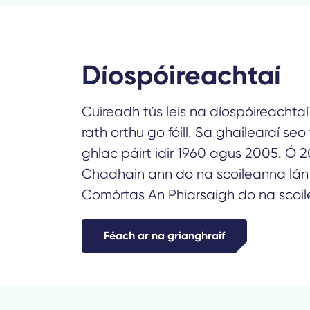
Díospóireachtaí
Cuireadh tús leis na díospóireachtaí 
rath orthu go fóill. Sa ghailearaí seo 
ghlac páirt idir 1960 agus 2005. Ó 
Chadhain ann do na scoileanna lá
Comórtas An Phiarsaigh do na scoil
Féach ar na grianghraif