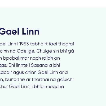
Gael Linn
el Linn i 1953 tabhairt faoi thograí
 cinn na Gaeilge. Chuige sin bhí gá
ón bpobal mar nach raibh an
ltas. Bhí linnte i Sasana a bhí
sacair agus chinn Gael Linn ar a
nn, bunaithe ar thorthaí na gcluichí
hur Gael Linn, i bhfoirmeacha