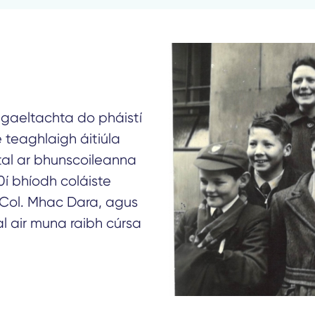
í gaeltachta do pháistí
e teaghlaigh áitiúla
tal ar bhunscoileanna
60í bhíodh coláiste
Col. Mhac Dara, agus
l air muna raibh cúrsa