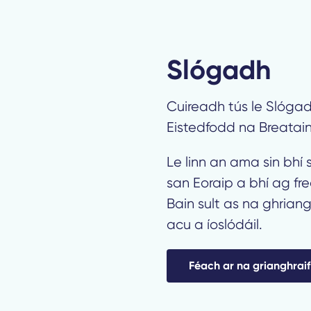
Slógadh
Cuireadh tús le Slógadh
Eistedfodd na Breatain
Le linn an ama sin bhí
san Eoraip a bhí ag fre
Bain sult as na ghria
acu a íoslódáil.
Féach ar na grianghraif