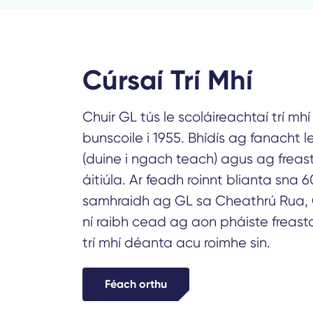
Cúrsaí Trí Mhí
Chuir GL tús le scoláireachtaí trí mh
bunscoile i 1955. Bhídís ag fanacht l
(duine i ngach teach) agus ag freas
áitiúla. Ar feadh roinnt blianta sna 
samhraidh ag GL sa Cheathrú Rua, 
ní raibh cead ag aon pháiste freasta
trí mhí déanta acu roimhe sin.
Féach orthu