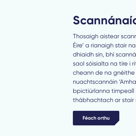
Scannánaí
Thosaigh aistear scann
Éire’ a rianaigh stair n
dhiaidh sin, bhí scannái
saol sóisialta na tíre i
cheann de na gnéithe i
nuachtscannáin ‘Amhar
bpictiúrlanna timpeall 
thábhachtach ar stair 
Féach orthu