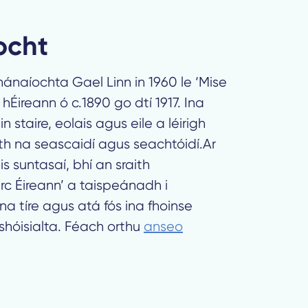
ocht
ánaíochta Gael Linn in 1960 le ‘Mise
a hÉireann ó c.1890 go dtí 1917. Ina
n staire, eolais agus eile a léirigh
 rith na seascaidí agus seachtóidí.Ar
s suntasaí, bhí an sraith
c Éireann’ a taispeánadh i
na tíre agus atá fós ina fhoinse
shóisialta. Féach orthu
anseo