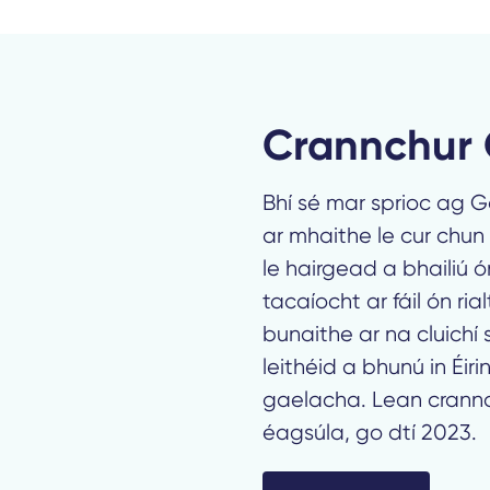
Crannchur 
Bhí sé mar sprioc ag Ga
ar mhaithe le cur chun
le hairgead a bhailiú 
tacaíocht ar fáil ón ria
bunaithe ar na cluichí 
leithéid a bhunú in Éiri
gaelacha. Lean crannc
éagsúla, go dtí 2023.