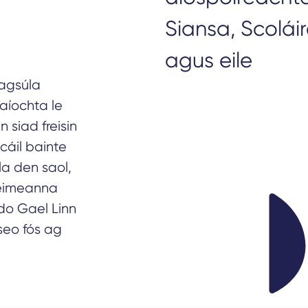
Siansa, Scoláir
agus eile
éagsúla
aíochta le
 siad freisin
cáil bainte
la den saol,
céimeanna
do Gael Linn
seo fós ag