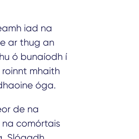
ireamh iad na
le ar thug an
hu ó bunaíodh í
, roinnt mhaith
 dhaoine óga.
eor de na
s na comórtais
a, Slógadh,