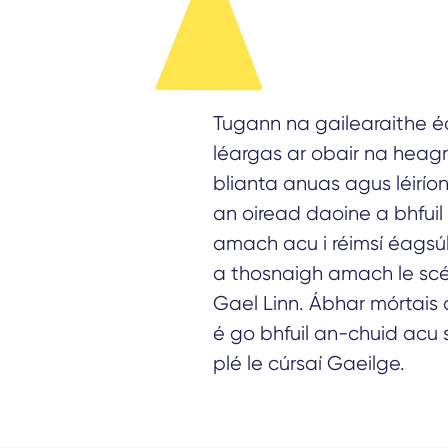
Tugann na gailearaithe 
léargas ar obair na heagr
blianta anuas agus léiríonn
an oiread daoine a bhfuil 
amach acu i réimsí éagsú
a thosnaigh amach le s
Gael Linn. Ábhar mórtais 
é go bhfuil an-chuid acu 
plé le cúrsaí Gaeilge.