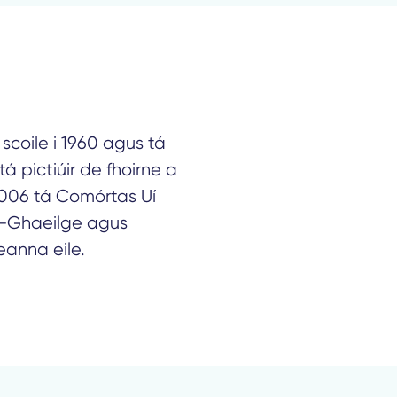
scoile i 1960 agus tá
tá pictiúir de fhoirne a
2006 tá Comórtas Uí
n-Ghaeilge agus
eanna eile.