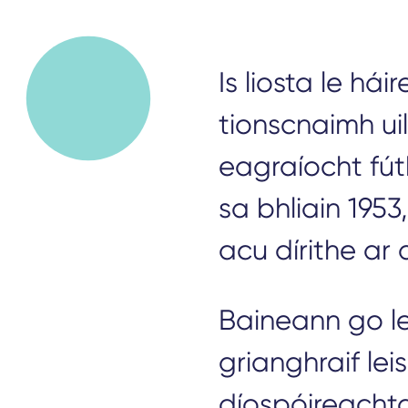
Is liosta le há
tionscnaimh ui
eagraíocht fút
sa bhliain 1953
acu dírithe ar
Baineann go l
grianghraif lei
díospóireacht