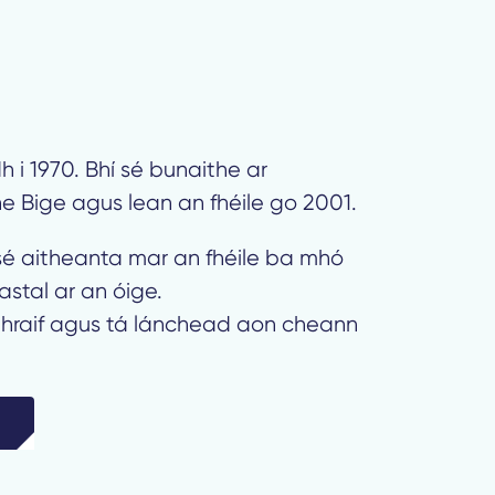
 i 1970. Bhí sé bunaithe ar
e Bige agus lean an fhéile go 2001.
 sé aitheanta mar an fhéile ba mhó
astal ar an óige.
nghraif agus tá lánchead aon cheann