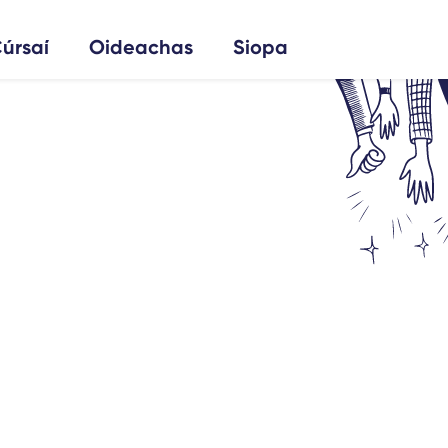
úrsaí
Oideachas
Siopa