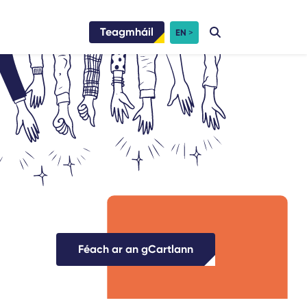
Teagmháil
EN
Féach ar an gCartlann