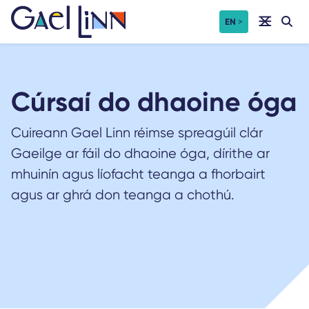
Léim
EN
chuig
an
t-
ábhar
Cúrsaí do dhaoine óga
Cuireann Gael Linn réimse spreagúil clár
Gaeilge ar fáil do dhaoine óga, dírithe ar
mhuinín agus líofacht teanga a fhorbairt
agus ar ghrá don teanga a chothú.