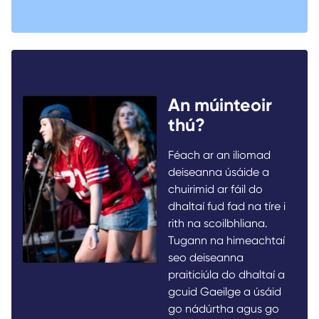
An múinteoir
thú?
Féach ar an iliomad
deiseanna úsáide a
chuirimid ar fáil do
dhaltaí fud fad na tíre i
rith na scoilbhliana.
Tugann na himeachtaí
seo deiseanna
praiticiúla do dhaltaí a
gcuid Gaeilge a úsáid
go nádúrtha agus go