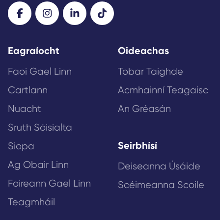
Eagraíocht
Oideachas
Faoi Gael Linn
Tobar Taighde
Cartlann
Acmhainní Teagaisc
Nuacht
An Gréasán
Sruth Sóisialta
Seirbhísí
Siopa
Ag Obair Linn
Deiseanna Úsáide
Foireann Gael Linn
Scéimeanna Scoile
Teagmháil