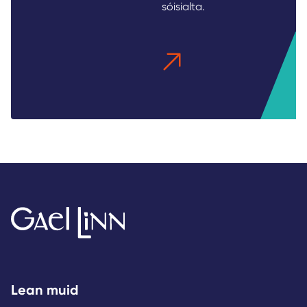
sóisialta.
Lean muid