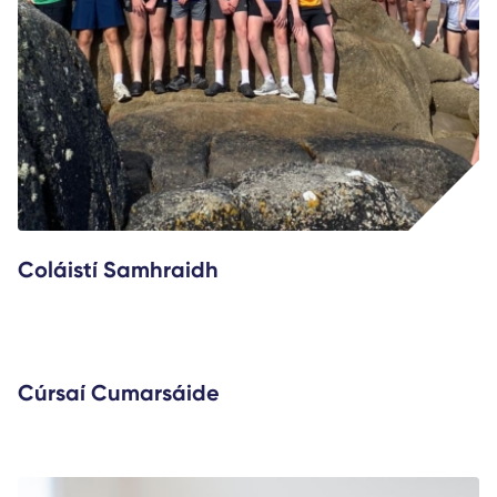
Coláistí Samhraidh
rí
Cúrsaí Cumarsáide