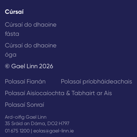
Cúrsaí
Cúrsaí do dhaoine
fásta
Cúrsaí do dhaoine
óga
© Gael Linn 2026
Polasaí Fianán
Polasaí príobháideachais
Polasaí Aisíocaíochta & Tabhairt ar Ais
Polasaí Sonraí
Ard-oifig Gael Linn
35 Sráid an Dáma, DO2 H797
01 675 1200
|
eolas@gael-linn.ie