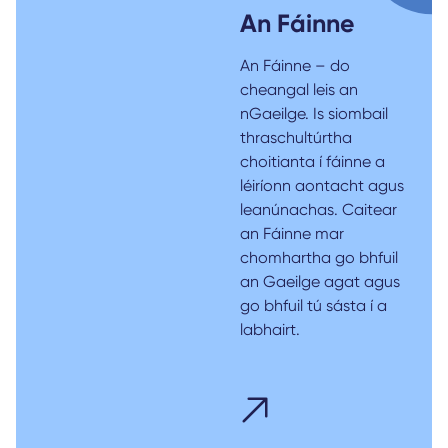
An Fáinne
An Fáinne – do
cheangal leis an
nGaeilge. Is siombail
thraschultúrtha
choitianta í fáinne a
léiríonn aontacht agus
leanúnachas. Caitear
an Fáinne mar
chomhartha go bhfuil
an Gaeilge agat agus
go bhfuil tú sásta í a
labhairt.