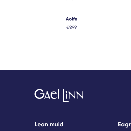
Aoife
€
9.99
Lean muid
Eagr