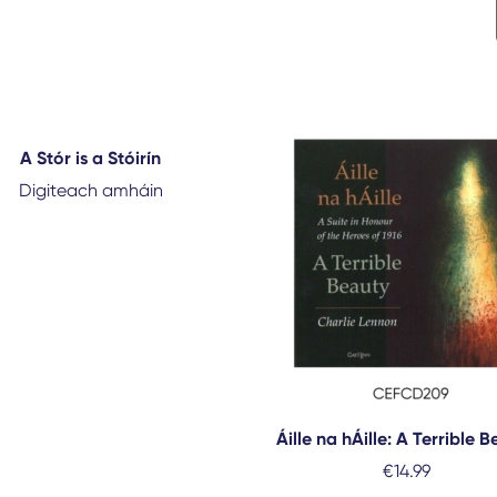
A Stór is a Stóirín
Digiteach amháin
Áille na hÁille: A Terrible 
€
14.99