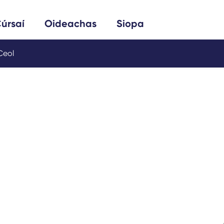
Cuardach
úrsaí
Oideachas
Siopa
Ceol