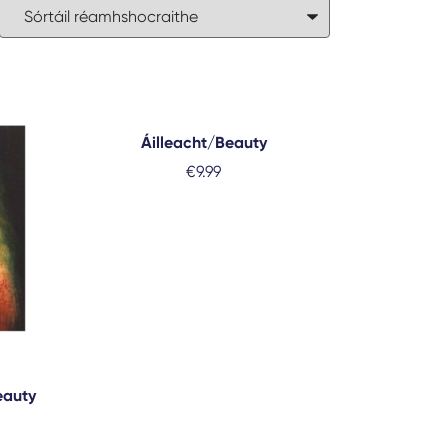
Áilleacht/Beauty
€
9.99
Beauty