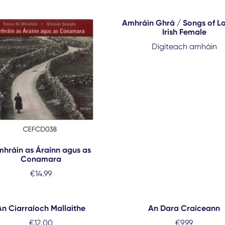
Amhráin Ghrá / Songs of L
Irish Female
Digiteach amháin
hráin as Árainn agus as
Conamara
€
14.99
An Ciarraíoch Mallaithe
An Dara Craiceann
€
12.00
€
9.99