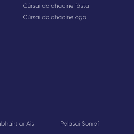
Cúrsaí do dhaoine fásta
Cúrsaí do dhaoine óga
bhairt ar Ais
Polasaí Sonraí