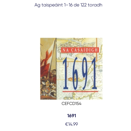
Ag taispeáint 1–16 de 122 toradh
1691
€
14.99