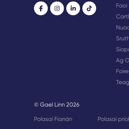
Faoi
Cart
Nua
Sruth
Siop
Ag O
Foir
Teag
© Gael Linn 2026
Polasaí Fianán
Polasaí prí