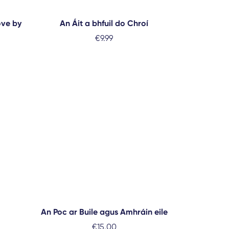
ove by
An Áit a bhfuil do Chroí
€
9.99
An Poc ar Buile agus Amhráin eile
€
15.00