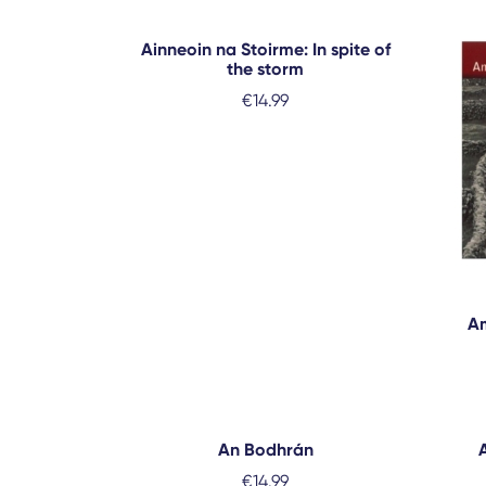
Ainneoin na Stoirme: In spite of
the storm
€
14.99
Am
An Bodhrán
€
14.99