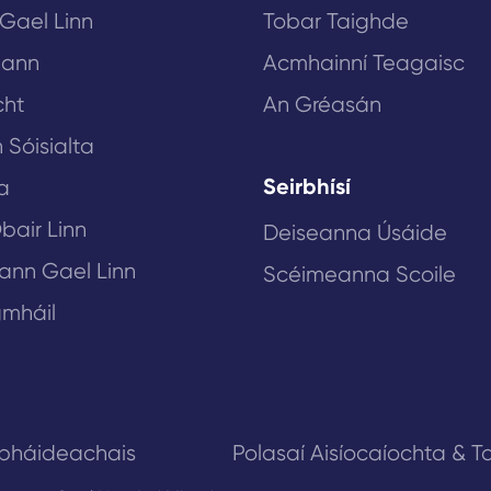
 Gael Linn
Tobar Taighde
lann
Acmhainní Teagaisc
cht
An Gréasán
 Sóisialta
Seirbhísí
a
bair Linn
Deiseanna Úsáide
eann Gael Linn
Scéimeanna Scoile
mháil
obháideachais
Polasaí Aisíocaíochta & Ta