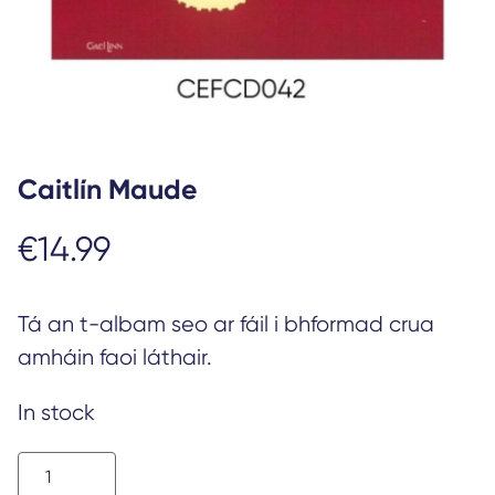
Caitlín Maude
€
14.99
Tá an t-albam seo ar fáil i bhformad crua
amháin faoi láthair.
In stock
Caitlín