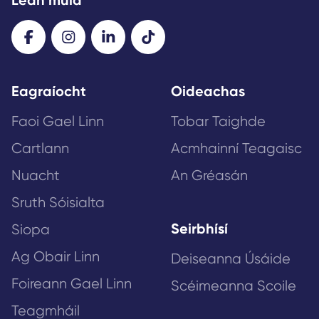
Lean muid
Eagraíocht
Oideachas
Faoi Gael Linn
Tobar Taighde
Cartlann
Acmhainní Teagaisc
Nuacht
An Gréasán
Sruth Sóisialta
Seirbhísí
Siopa
Ag Obair Linn
Deiseanna Úsáide
Foireann Gael Linn
Scéimeanna Scoile
Teagmháil