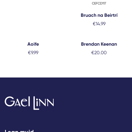
Bruach na Beirtrí
€
14.99
Aoife
Brendan Keenan
€
9.99
€
20.00