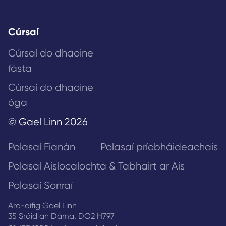
Cúrsaí
Cúrsaí do dhaoine
fásta
Cúrsaí do dhaoine
óga
© Gael Linn 2026
Polasaí Fianán
Polasaí príobháideachais
Polasaí Aisíocaíochta & Tabhairt ar Ais
Polasaí Sonraí
Ard-oifig Gael Linn
35 Sráid an Dáma, DO2 H797