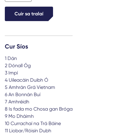
Maude
quantity
Cuir sa tralaí
Cur Síos
1 Dán
2 Dónall Óg
3 Impí
4 Uileacáin Duibh Ó
5 Amhrán Grá Vietnam
6 An Bonnán Buí
7 Amhréidh
8 Is fada mo Chosa gan Bróga
9 Mo Dháimh
10 Currachaí na Trá Báine
11 Liobar/Róisín Dubh