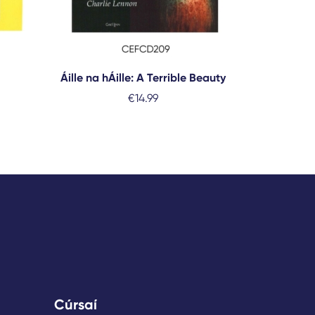
Áille na hÁille: A Terrible Beauty
€
14.99
Cúrsaí