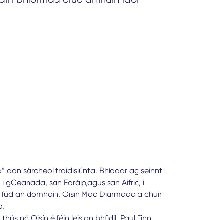
 don sárcheol traidisiúnta. Bhíodar ag seinnt
, i gCeanada, san Eoráip,agus san Aifric, i
ar fúd an domhain. Oisín Mac Diarmada a chuir
o.
 thús ná Oisín é féin leis an bhfidil, Paul Finn