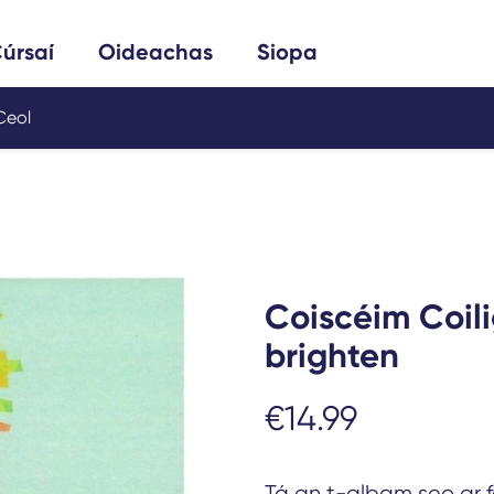
Cuardach
úrsaí
Oideachas
Siopa
Ceol
Coiscéim Coili
brighten
€
14.99
Tá an t-albam seo ar f