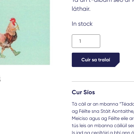
láthair.
In stock
Coiscéim
Coiligh
-
Cuir sa tralaí
as
the
days
Cur Síos
brighten
quantity
Tá cáil ar an mbanna “Téada”
ag Féilte sna Stáit Aontaithe
Meiciso agus ag Féilte eile 
tús leis an mbanna cáiliúil se
Is iad na ceoltóirí a bhí ann ó