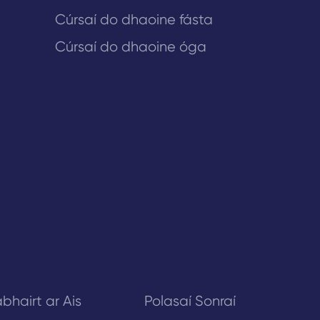
Cúrsaí do dhaoine fásta
Cúrsaí do dhaoine óga
bhairt ar Ais
Polasaí Sonraí