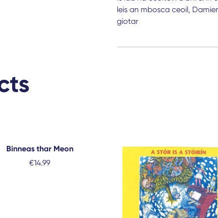
leis an mbosca ceoil, Damien
giotar
cts
Binneas thar Meon
€
14.99