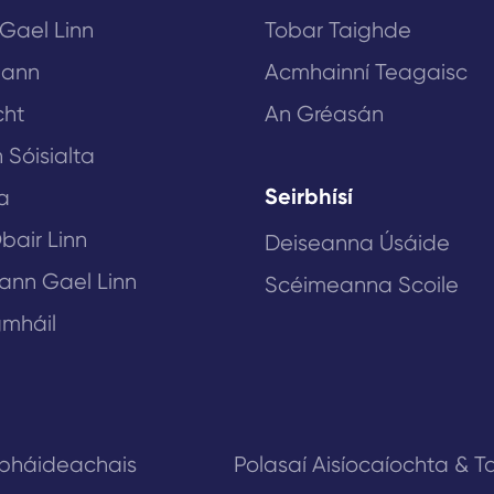
 Gael Linn
Tobar Taighde
lann
Acmhainní Teagaisc
cht
An Gréasán
 Sóisialta
Seirbhísí
a
bair Linn
Deiseanna Úsáide
eann Gael Linn
Scéimeanna Scoile
mháil
obháideachais
Polasaí Aisíocaíochta & Ta