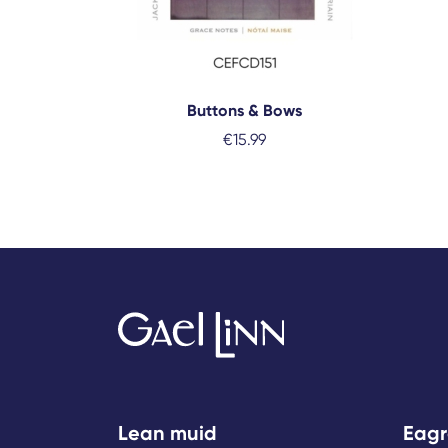
Buttons & Bows
€
15.99
Lean muid
Eagr