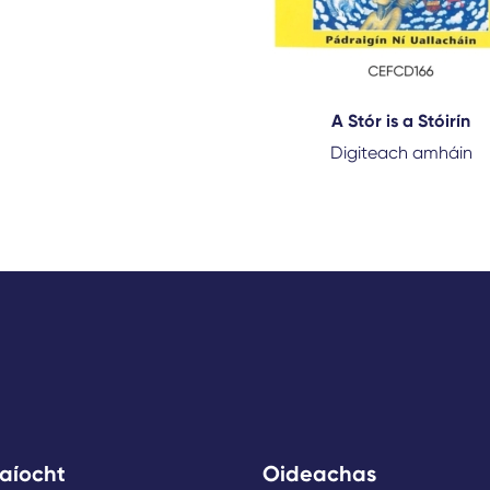
A Stór is a Stóirín
Digiteach amháin
aíocht
Oideachas