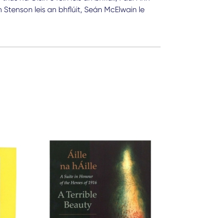
 Stenson leis an bhflúit, Seán McElwain le