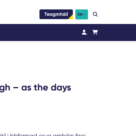
Teagmháil
EN
gh – as the days
áil i bhformad crua amháin faoi