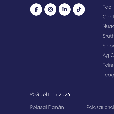
Faoi
Cart
Nua
Sruth
Siop
Ag O
Foir
Teag
© Gael Linn 2026
Polasaí Fianán
Polasaí prí