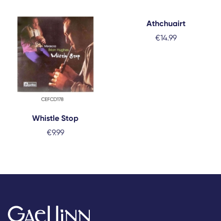
Athchuairt
€
14.99
Whistle Stop
€
9.99