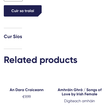
mbeannaítear
duit
Cuir sa tralaí
quantity
Cur Síos
Related products
An Dara Craiceann
Amhráin Ghrá / Songs of
Love by Irish Female
€
9.99
Digiteach amháin