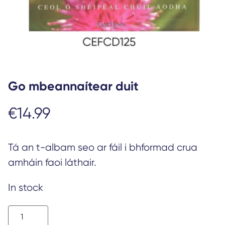
Go mbeannaítear duit
€
14.99
Tá an t-albam seo ar fáil i bhformad crua
amháin faoi láthair.
In stock
Go