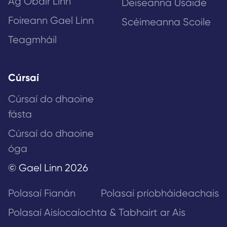
Ag Obair Linn
Deiseanna Úsáide
Foireann Gael Linn
Scéimeanna Scoile
Teagmháil
Cúrsaí
Cúrsaí do dhaoine
fásta
Cúrsaí do dhaoine
óga
© Gael Linn 2026
Polasaí Fianán
Polasaí príobháideachais
Polasaí Aisíocaíochta & Tabhairt ar Ais