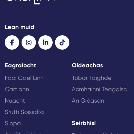
Lean muid
Eagraíocht
Oideachas
Faoi Gael Linn
Tobar Taighde
Cartlann
Acmhainní Teagaisc
Nuacht
An Gréasán
Sruth Sóisialta
Seirbhísí
Siopa