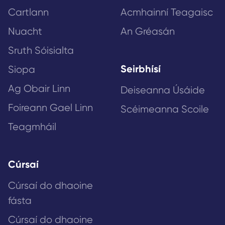
Cartlann
Acmhainní Teagaisc
Nuacht
An Gréasán
Sruth Sóisialta
Seirbhísí
Siopa
Ag Obair Linn
Deiseanna Úsáide
Foireann Gael Linn
Scéimeanna Scoile
Teagmháil
Cúrsaí
Cúrsaí do dhaoine
fásta
Cúrsaí do dhaoine