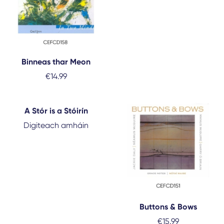
Binneas thar Meon
€
14.99
A Stór is a Stóirín
Digiteach amháin
Buttons & Bows
€
15.99