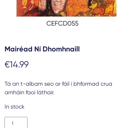
Mairéad Ní Dhomhnaill
€
14.99
Tá an t-albam seo ar fáil i bhformad crua
amháin faoi láthair.
In stock
Mairéad