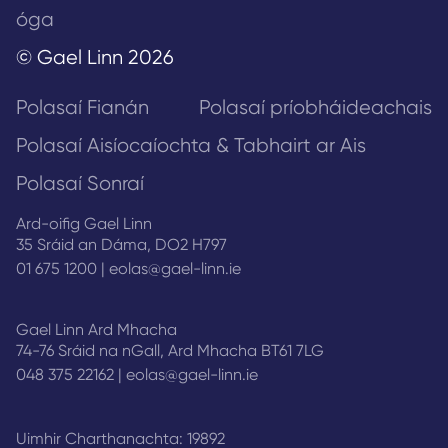
óga
© Gael Linn 2026
Polasaí Fianán
Polasaí príobháideachais
Polasaí Aisíocaíochta & Tabhairt ar Ais
Polasaí Sonraí
Ard-oifig Gael Linn
35 Sráid an Dáma, DO2 H797
01 675 1200
|
eolas@gael-linn.ie
Gael Linn Ard Mhacha
74-76 Sráid na nGall, Ard Mhacha BT61 7LG
048 375 22162
|
eolas@gael-linn.ie
Uimhir Charthanachta: 19892