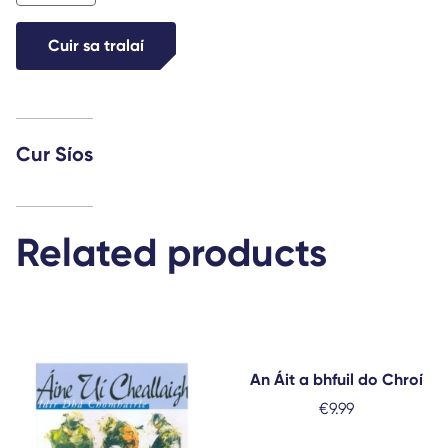
Ní
Dhomhnaill
Cuir sa tralaí
quantity
Cur Síos
Related products
An Áit a bhfuil do Chroí
€
9.99