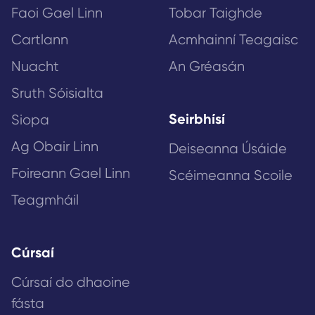
Faoi Gael Linn
Tobar Taighde
Cartlann
Acmhainní Teagaisc
Nuacht
An Gréasán
Sruth Sóisialta
Seirbhísí
Siopa
Ag Obair Linn
Deiseanna Úsáide
Foireann Gael Linn
Scéimeanna Scoile
Teagmháil
Cúrsaí
Cúrsaí do dhaoine
fásta