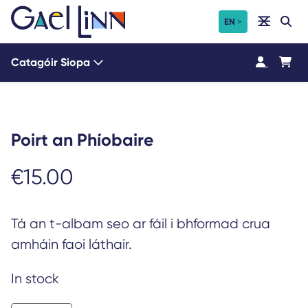
Léim
Cuardach a dhéanamh ar
EN
Cuardach
chuig
an
Catagóir Siopa
t-
ábhar
Poirt an Phíobaire
€
15.00
Tá an t-albam seo ar fáil i bhformad crua
amháin faoi láthair.
In stock