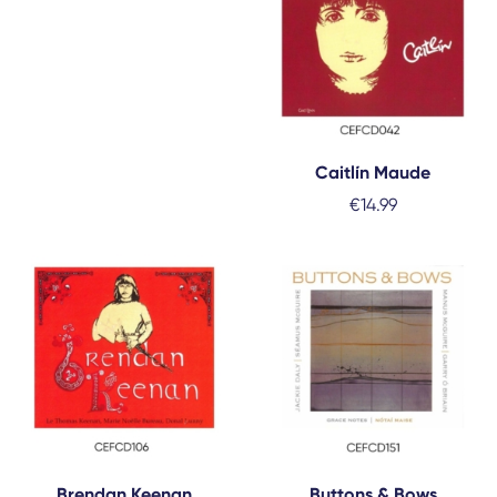
Caitlín Maude
€
14.99
Brendan Keenan
Buttons & Bows