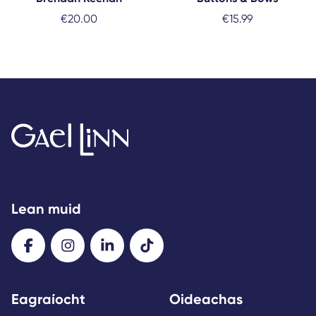
€
20.00
€
15.99
Lean muid
Eagraíocht
Oideachas