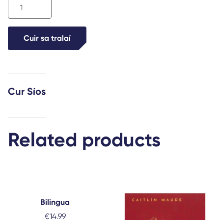
Poirt
an
Phíobaire
Cuir sa tralaí
quantity
Cur Síos
Related products
Bilingua
€
14.99