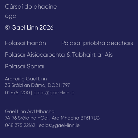
Cúrsaí do dhaoine
óga
© Gael Linn 2026
Polasaí Fianán
Polasaí príobháideachais
Polasaí Aisíocaíochta & Tabhairt ar Ais
Polasaí Sonraí
Ard-oifig Gael Linn
35 Sráid an Dáma, DO2 H797
01 675 1200
|
eolas@gael-linn.ie
Gael Linn Ard Mhacha
74-76 Sráid na nGall, Ard Mhacha BT61 7LG
048 375 22162
|
eolas@gael-linn.ie