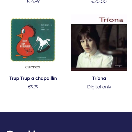
€
14.99
€
20.00
Trup Trup a chapaillín
Tríona
€
9.99
Digital only