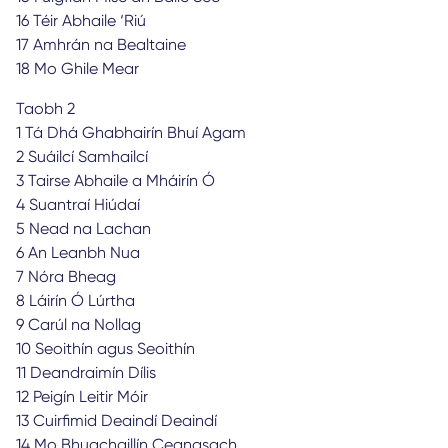
16 Téir Abhaile ‘Riú
17 Amhrán na Bealtaine
18 Mo Ghile Mear
Taobh 2
1 Tá Dhá Ghabhairín Bhuí Agam
2 Suáilcí Samhailcí
3 Tairse Abhaile a Mháirín Ó
4 Suantraí Hiúdaí
5 Nead na Lachan
6 An Leanbh Nua
7 Nóra Bheag
8 Láirín Ó Lúrtha
9 Carúl na Nollag
10 Seoithín agus Seoithín
11 Deandraimín Dílis
12 Peigín Leitir Móir
13 Cuirfimid Deaindí Deaindí
14 Mo Bhuachaillín Ceanasach