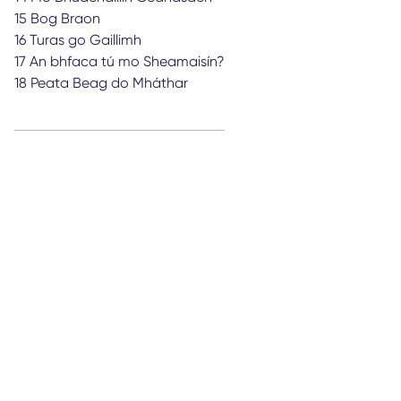
15 Bog Braon
16 Turas go Gaillimh
17 An bhfaca tú mo Sheamaisín?
18 Peata Beag do Mháthar