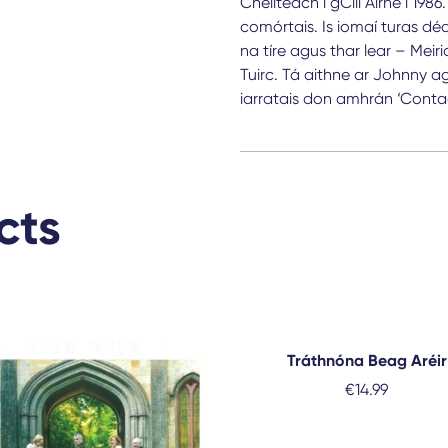
Cheilteach i gCill Airne i 19
comórtais. Is iomaí turas dé
na tíre agus thar lear – Meir
Tuirc. Tá aithne ar Johnny ag
iarratais don amhrán ‘Contae 
cts
Tráthnóna Beag Aréir
€
14.99