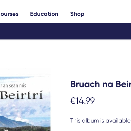
Search
ourses
Education
Shop
Bruach na Beir
€
14.99
This album is availabl