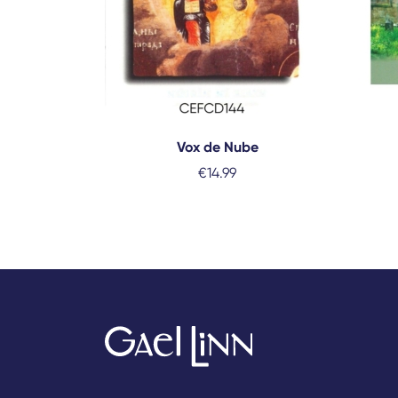
Vox de Nube
€
14.99