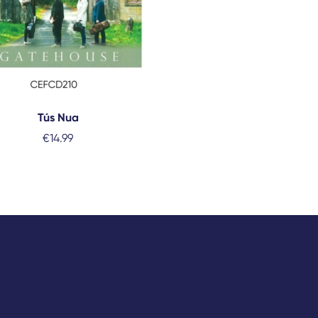
Tús Nua
€
14.99