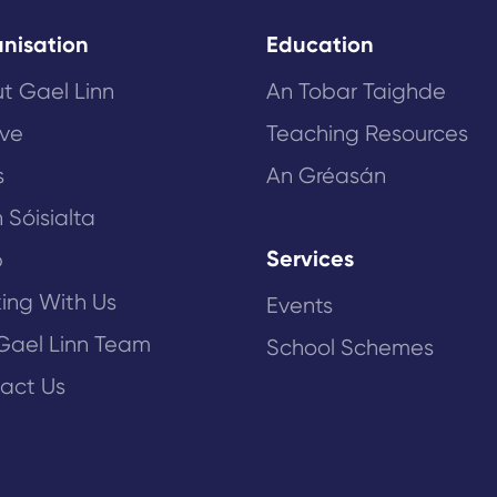
nisation
Education
t Gael Linn
An Tobar Taighde
ive
Teaching Resources
s
An Gréasán
 Sóisialta
Services
p
ing With Us
Events
Gael Linn Team
School Schemes
act Us