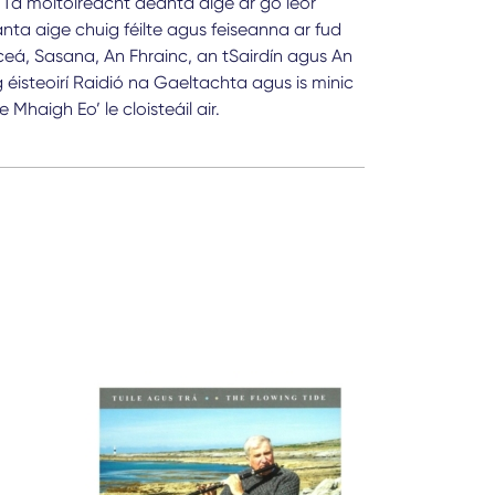
86. Tá moltóireacht déanta aige ar go leor
anta aige chuig féilte agus feiseanna ar fud
iceá, Sasana, An Fhrainc, an tSairdín agus An
 éisteoirí Raidió na Gaeltachta agus is minic
Mhaigh Eo’ le cloisteáil air.