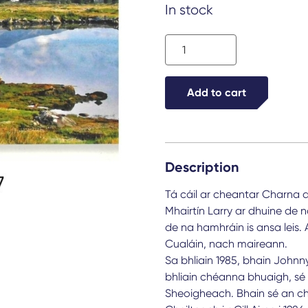
In stock
Bruach
na
Beirtrí
Add to cart
quantity
Description
Tá cáil ar cheantar Charna 
Mhairtín Larry ar dhuine de
de na hamhráin is ansa leis. 
Cualáin, nach maireann.
Sa bhliain 1985, bhain John
bhliain chéanna bhuaigh, sé
Sheoigheach. Bhain sé an 