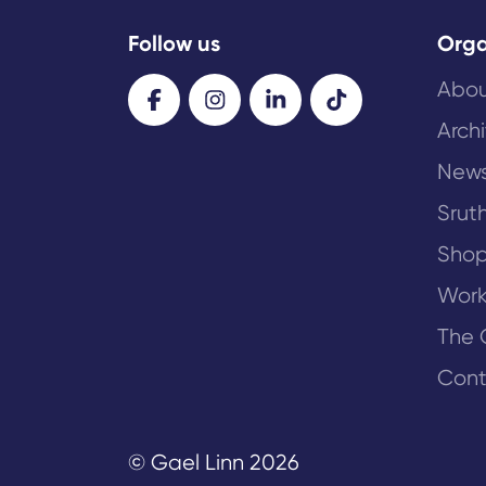
Follow us
Orga
Abou
Arch
New
Sruth
Sho
Work
The 
Cont
© Gael Linn 2026