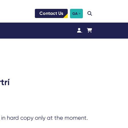
Contact Us
GA
trí
e in hard copy only at the moment.