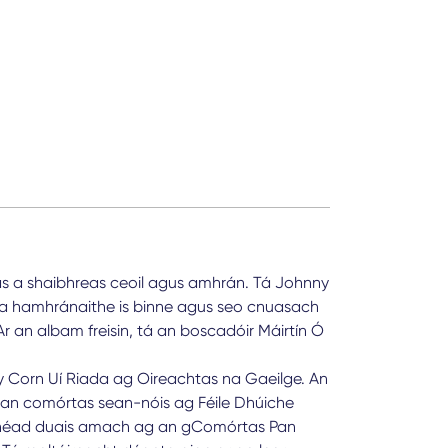
as a shaibhreas ceoil agus amhrán. Tá Johnny
 na hamhránaithe is binne agus seo cnuasach
Ar an albam freisin, tá an boscadóir Máirtín Ó
ny Corn Uí Riada ag Oireachtas na Gaeilge. An
 an comórtas sean-nóis ag Féile Dhúiche
chéad duais amach ag an gComórtas Pan