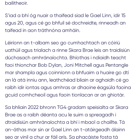
bailitheoir.
S’iad a bhí óg nuair a thaifead siad le Gael Linn, idir 15
agus 20, agus cé go bhfuil sé dochreidte, rinneadh an
taifead in aon tráthnóna amháin.
Léiríonn an t-albam seo go cumhachtach an cóiriú
uathúil agus trialach a rinne Skara Brae leis an traidisiún
dúchasach amhránaíochta. Bhíothas i ndiaidh teacht
faoi thionchar Bob Dylan, Joni Mitchell agus Pentangle
mar shampla agus coinníonn a bhfuaim a huaire go dtí
an lá atá inniu ann, leathchéad bliain ar aghaidh cé go
raibh idir iontas agus amhras ar dhaoine éagsúla faoina
gcuid comhcheoil agus faoin tionlacan ar an ghiotár.
Sa bhliain 2022 bhronn TG4 gradam speisialta ar Skara
Brae as a raibh déanta acu le suim a spreagadh i
dtraidisiún amhránaíochta a bhí i mbaol a chaillte. Tá
an-áthas mar sin ar Gael Linn an t-atáirgeadh álainn
seo ar vinil a chur ar fáil arís. Sa phacáiste fosta tá