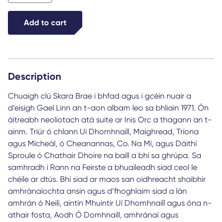
Brae
LP
Add to cart
quantity
Description
Chuaigh clú Skara Brae i bhfad agus i gcéin nuair a
d’eisigh Gael Linn an t-aon albam leo sa bhliain 1971. Ón
áitreabh neoliotach atá suite ar Inis Orc a thagann an t-
ainm. Triúr ó chlann Uí Dhomhnaill, Maighread, Tríona
agus Mícheál, ó Cheanannas, Co. Na Mí, agus Dáithí
Sproule ó Chathair Dhoire na baill a bhí sa ghrúpa. Sa
samhradh i Rann na Feirste a bhuaileadh siad ceol le
chéile ar dtús. Bhí siad ar maos san oidhreacht shaibhir
amhránaíochta ansin agus d’fhoghlaim siad a lán
amhrán ó Neilí, aintín Mhuintir Uí Dhomhnaill agus óna n-
athair fosta, Aodh Ó Domhnaill, amhránaí agus