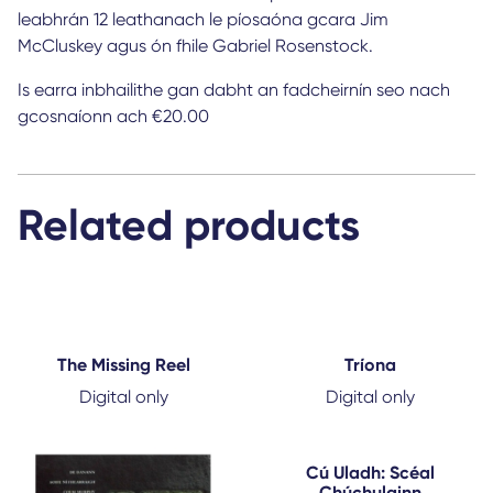
leabhrán 12 leathanach le píosaóna gcara Jim
McCluskey agus ón fhile Gabriel Rosenstock.
Is earra inbhailithe gan dabht an fadcheirnín seo nach
gcosnaíonn ach €20.00
Related products
The Missing Reel
Tríona
Digital only
Digital only
Cú Uladh: Scéal
Chúchulainn