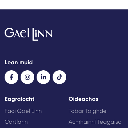
Lean muid
Eagraíocht
Oideachas
Faoi Gael Linn
Tobar Taighde
Cartlann
Acmhainní Teagaisc