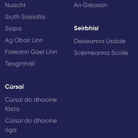
Nuacht
An Gréasán
Sruth Sóisialta
Seirbhísí
Siopa
Ag Obair Linn
Deiseanna Úsáide
Foireann Gael Linn
Scéimeanna Scoile
Teagmháil
Cúrsaí
Cúrsaí do dhaoine
fásta
Cúrsaí do dhaoine
óga