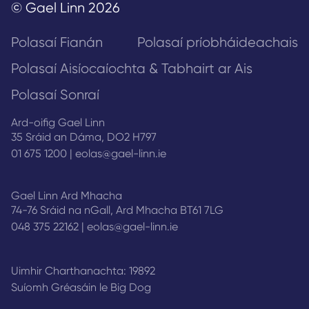
© Gael Linn 2026
Polasaí Fianán
Polasaí príobháideachais
Polasaí Aisíocaíochta & Tabhairt ar Ais
Polasaí Sonraí
Ard-oifig Gael Linn
35 Sráid an Dáma, DO2 H797
01 675 1200
|
eolas@gael-linn.ie
Gael Linn Ard Mhacha
74-76 Sráid na nGall, Ard Mhacha BT61 7LG
048 375 22162
|
eolas@gael-linn.ie
Uimhir Charthanachta: 19892
Suíomh Gréasáin le
Big Dog