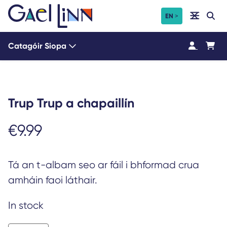
Léim
Cuardach a dhéanamh ar
EN
Cuardach
chuig
an
Catagóir Siopa
t-
ábhar
Trup Trup a chapaillín
€
9.99
Tá an t-albam seo ar fáil i bhformad crua
amháin faoi láthair.
In stock