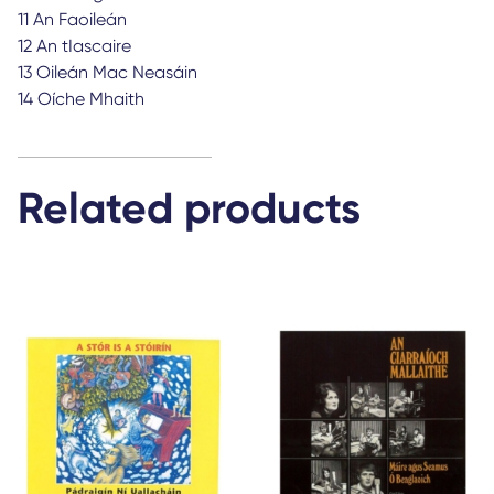
11 An Faoileán
12 An tIascaire
13 Oileán Mac Neasáin
14 Oíche Mhaith
Related products