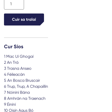
Trup
Trup
a
Cuir sa tralaí
chapaillín
quantity
Cur Síos
1 Mac Uí Ghogaí
2 An Trá
3 Trasna Anseo
4 Féileacán
5 An Bosca Bruscair
6 Trup, Trup, A Chapaillín
7 Nóiníní Bána
8 Amhrán na Traenach
9 Éiníní
10 Oisín Agus Bó