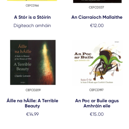
A Stór is a Stóirín
An Ciarraíoch Mallaithe
Digiteach amháin
€
12.00
Áille na hÁille: A Terrible
An Poc ar Buile agus
Beauty
Amhráin eile
€
14.99
€
15.00