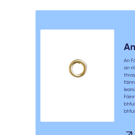
An
An F
an nG
thras
fáinn
lean
Fáin
bhfu
bhfui