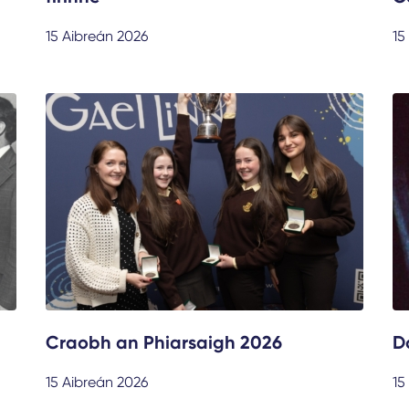
15 Aibreán 2026
15
Craobh an Phiarsaigh 2026
D
15 Aibreán 2026
15