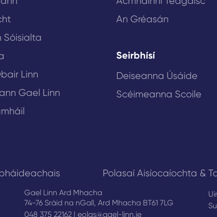
lann
Acmhainní Teagaisc
cht
An Gréasán
 Sóisialta
Seirbhísí
a
bair Linn
Deiseanna Úsáide
eann Gael Linn
Scéimeanna Scoile
mháil
obháideachais
Polasaí Aisíocaíochta & Ta
Gael Linn Ard Mhacha
Ui
74-76 Sráid na nGall, Ard Mhacha BT61 7LG
Su
048 375 22162
|
eolas@gael-linn.ie