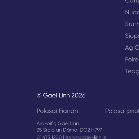
Cart
Nua
Sruth
Siop
Ag O
Foir
Teag
© Gael Linn 2026
Polasaí Fianán
Polasaí prí
Ard-oifig Gael Linn
35 Sráid an Dáma, DO2 H797
01 675 1200
|
eolas@gael-linn.ie