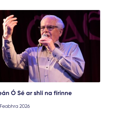
eán Ó Sé ar shlí na fírinne
 Feabhra 2026