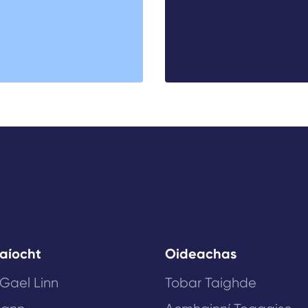
aíocht
Oideachas
 Gael Linn
Tobar Taighde