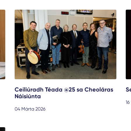
Ceiliúradh Téada @25 sa Cheoláras
S
Náisiúnta
16
04 Márta 2026