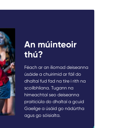
An múinteoir
thú?
Féach ar an iliomad deiseanna
úsáide a chuirimid ar fáil do
dhaltaí fud fad na tíre i rith na
scoilbhliana. Tugann na
himeachtaí seo deiseanna
praiticiúla do dhaltaí a gcuid
Gaeilge a úsáid go nádúrtha
agus go sóisialta.