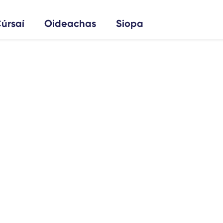
úrsaí
Oideachas
Siopa