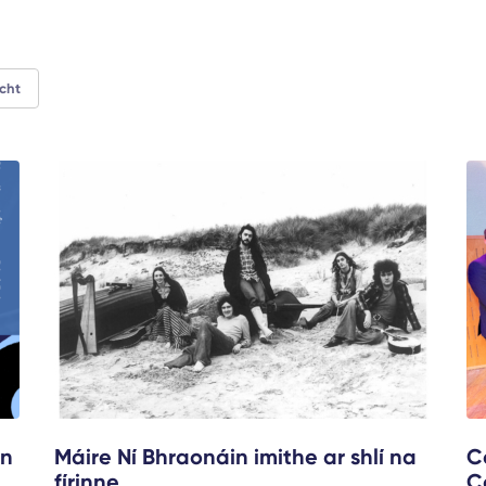
cht
nn
Máire Ní Bhraonáin imithe ar shlí na
C
fírinne
C