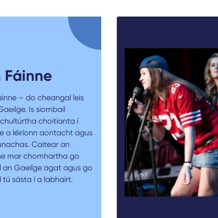
 Fáinne
áinne – do cheangal leis
aeilge. Is siombail
chultúrtha choitianta í
e a léiríonn aontacht agus
únachas. Caitear an
ne mar chomhartha go
il an Gaeilge agat agus go
l tú sásta í a labhairt.