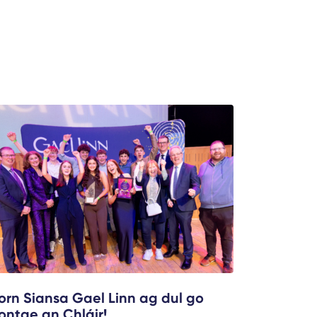
orn Siansa Gael Linn ag dul go
ontae an Chláir!