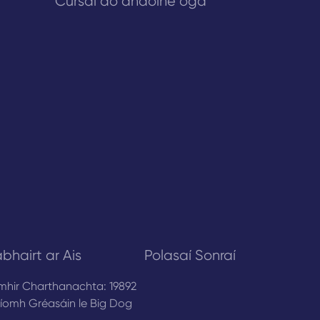
Cúrsaí do dhaoine óga
bhairt ar Ais
Polasaí Sonraí
mhir Charthanachta: 19892
íomh Gréasáin le
Big Dog