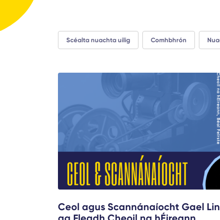
Scéalta nuachta uilig
Comhbhrón
Nua
Ceol agus Scannánaíocht Gael Li
ag Fleadh Cheoil na hÉireann